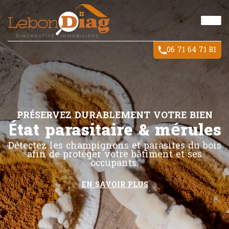
06 71 64 71 81
PRÉSERVEZ DURABLEMENT VOTRE BIEN
État parasitaire & mérules
Détectez les champignons et parasites du bois
afin de protéger votre bâtiment et ses
occupants.
EN SAVOIR PLUS